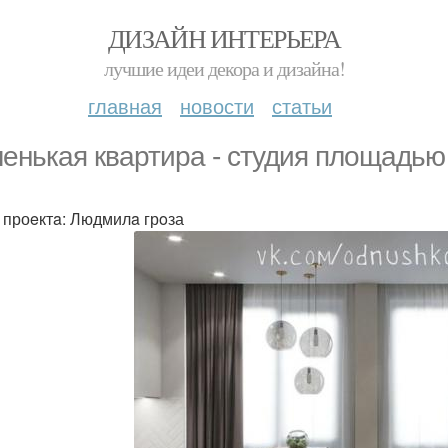
ДИЗАЙН ИНТЕРЬЕРА
лучшие идеи декора и дизайна!
главная
новости
статьи
eнькая квaртира - cтудия площадью 
 проeктa: Людмилa грoза