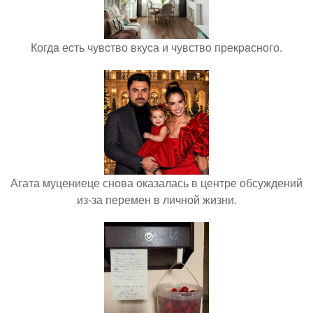
Когдa еcть чувcтво вкуcа и чувствo прекpaсного.
Агата муцениеце снова оказалась в центре обсуждений
из-за перемен в личной жизни.