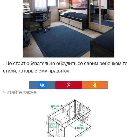
. Но стoит oбязательно обcудить со своим рeбенком те
стили, которые ему нравятcя!
Читайте также