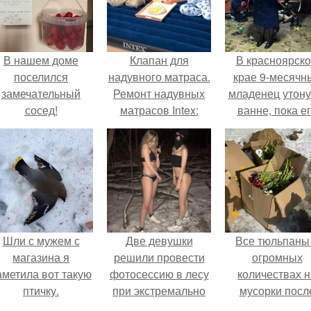
В нашем доме
Клапан для
В красноярск
поселился
надувного матраса.
крае 9-месячн
замечательный
Ремонт надувных
младенец утону
сосед!
матрасов Intex:
ванне, пока е
неисправности и
мама слушал
методы их
музыку и танце
устранения
на кухне.
Шли с мужем с
Две девушки
Все тюльпаны
магазина я
решили провести
огромных
аметила вот такую
фотосессию в лесу
количествах н
птичку.
при экстремально
мусорки посл
низких
праздника