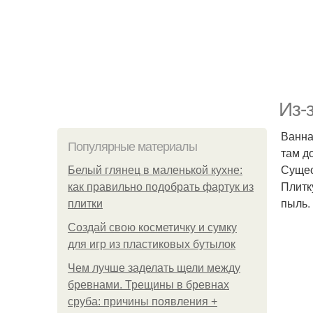
Из-
Ванна
Популярные материалы
там д
Сущес
Белый глянец в маленькой кухне:
Плитк
как правильно подобрать фартук из
пыль.
плитки
Создай свою косметичку и сумку
для игр из пластиковых бутылок
Чем лучше заделать щели между
бревнами. Трещины в бревнах
сруба: причины появления +