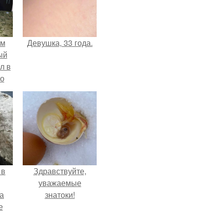
ом
Девушка, 33 года.
ый
л в
го
а
вала
 в
Здравствуйте,
уважаемые
а
знатоки!
е