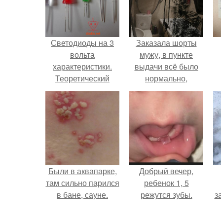
Светодиоды на 3
Заказала шорты
вольта
мужу, в пункте
характеристики.
выдачи всё было
Теоретический
нормально,
метод
примерил все
хорошо, ничего не
предвещало беды.
Были в аквапарке,
Добрый вечер,
там сильно парился
ребенок 1, 5
в бане, сауне.
режутся зубы.
з