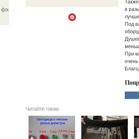
Также
⇦
в раз
лучше
Под в
обору
Душев
меньш
При в
очень
Благо
Понр
Читайте также