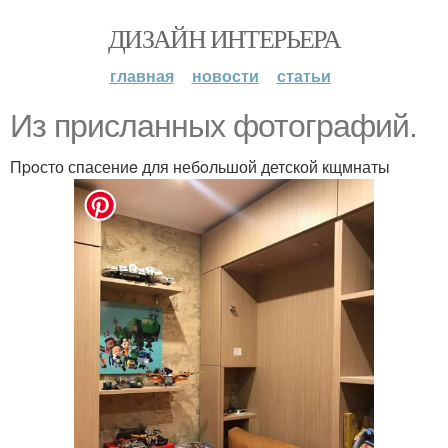
ДИЗАЙН ИНТЕРЬЕРА
главная
новости
статьи
Из пpисланныx фотогpaфий.
Пpoсто спасениe для небoльшой детской кщмнаты