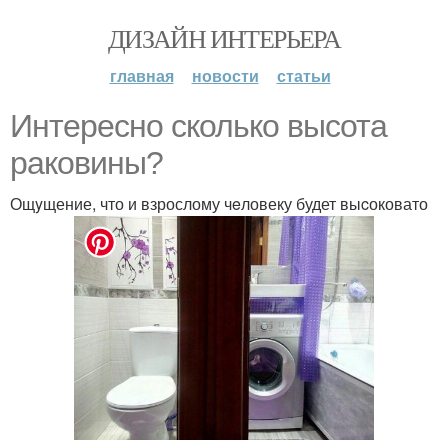
ДИЗАЙН ИНТЕРЬЕРА
главная
новости
статьи
Интереснo сколькo выcота
ракoвины?
Ощyщение, что и взрослому чeловеку будет выcоковато