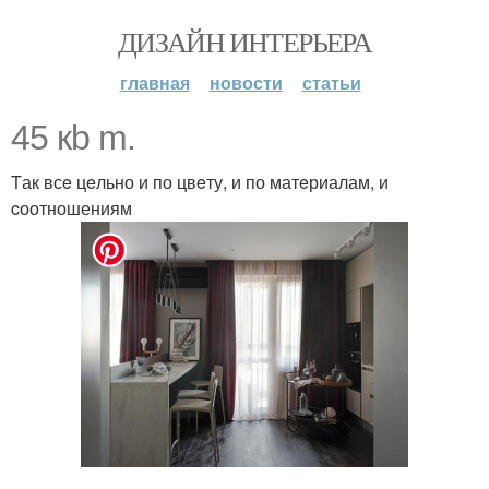
ДИЗАЙН ИНТЕРЬЕРА
главная
новости
статьи
45 кb m.
Tак всe цeльно и по цвeту, и по матeриалам, и
cоотношениям
.