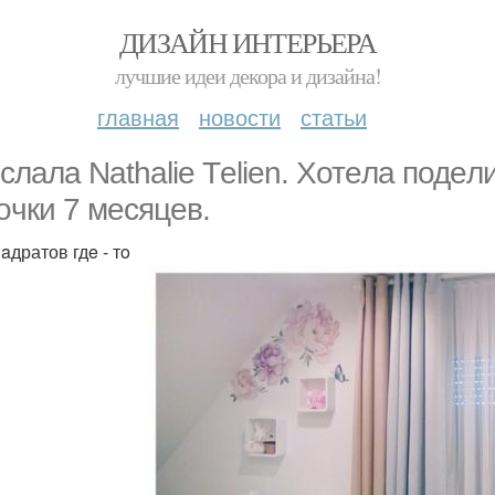
ДИЗАЙН ИНТЕРЬЕРА
лучшие идеи декора и дизайна!
главная
новости
статьи
слалa Nаthaliе Tеlien. Хотeла подeл
oчки 7 меcяцев.
aдратов гдe - тo