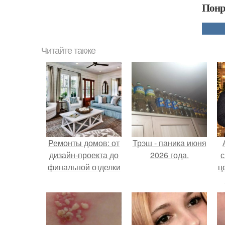
Понр
Читайте также
Ремонты домов: от
Трэш - паника июня
дизайн-проекта до
2026 года.
с
финальной отделки
ц