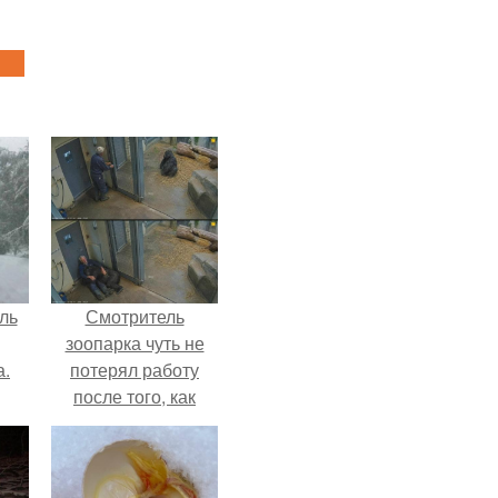
ль
Смотритель
зоопарка чуть не
а.
потерял работу
после того, как
камеры заметили,
как он ночью
пробирается в