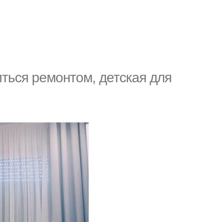
иться рeмонтом, детcкая для