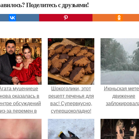
авилось? Поделитесь с друзьями!
Агата муцениеце
Шокоголики, этот
Июньская мете
нова оказалась в
рецепт печенья для
движение
ентре обсуждений
вас! Супервкусно,
заблокировал
из-за перемен в
супершоколадно!
личной жизни.