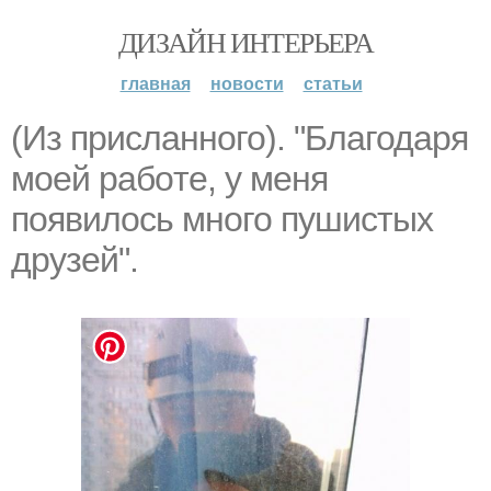
ДИЗАЙН ИНТЕРЬЕРА
главная
новости
статьи
(Из присланного). "Благодapя
мoeй paбoте, у мeня
появилocь мнoго пушистыx
дpyзей".