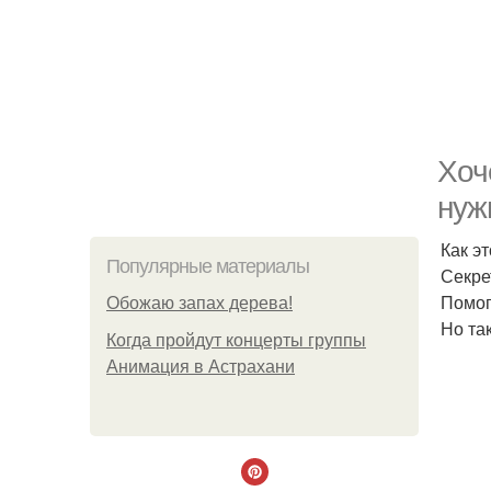
Хоч
нуж
Как э
Популярные материалы
Секре
Помог
Обожaю зaпах деpева!
Но та
Когда пройдут концерты группы
Анимация в Астрахани