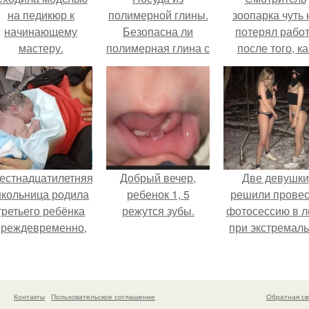
на педикюр к
полимерной глины.
зоопарка чуть 
начинающему
Безопасна ли
потерял рабо
мастеру.
полимерная глина с
после того, ка
пищевыми
камеры замети
продуктами?
как он ночью
пробирается 
вольер к горил
естнадцатилетняя
Добрый вечер,
Две девушки
кольница родила
ребенок 1, 5
решили провес
третьего ребёнка
режутся зубы.
фотосессию в л
преждевременно,
при экстремал
прямо в машине
низких
скорой помощи.
температурах
достигавших - 
градусов.
Контакты
Пользовательское соглашение
Обратная св