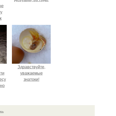
не
ту
к
ли,
в
ле.
Здравствуйте,
ти
уважаемые
есу
знатоки!
ьно
,
35
язь