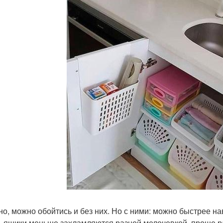
но, можно обойтись и без них. Но с ними: можно быстрее на
, ящики меньше захламляются разной мелочевкой, проще ра