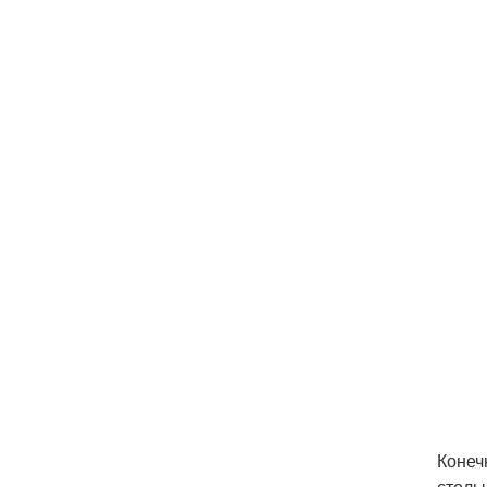
Конеч
столы