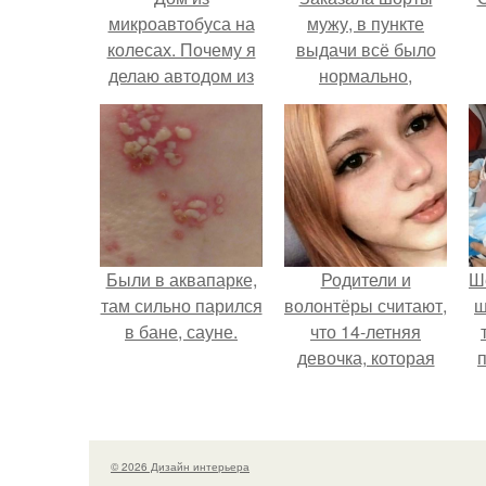
микроавтобуса на
мужу, в пункте
колесах. Почему я
выдачи всё было
делаю автодом из
нормально,
маленького
примерил все
микроавтобуса
хорошо, ничего не
предвещало беды.
Были в аквапарке,
Родители и
Ш
там сильно парился
волонтёры считают,
ш
в бане, сауне.
что 14-летняя
девочка, которая
якобы погибла во
время атаки
Дронов в Туапсе,
на самом деле
© 2026 Дизайн интерьера